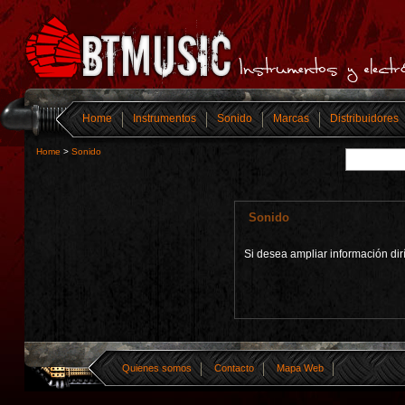
Home
Instrumentos
Sonido
Marcas
Distribuidores
Home
>
Sonido
Sonido
Si desea ampliar información dir
Quienes somos
Contacto
Mapa Web