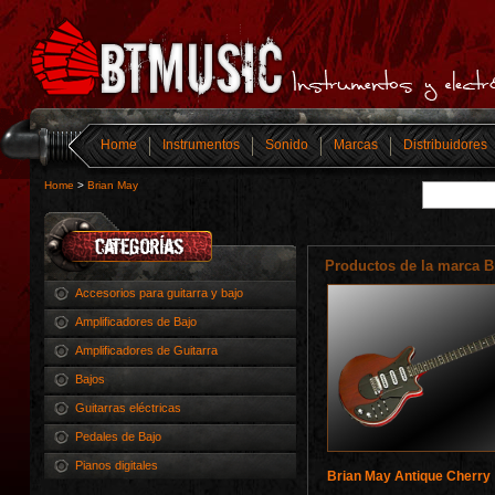
Home
Instrumentos
Sonido
Marcas
Distribuidores
Home
>
Brian May
Productos de la marca B
Accesorios para guitarra y bajo
Amplificadores de Bajo
Amplificadores de Guitarra
Bajos
Guitarras eléctricas
Pedales de Bajo
Pianos digitales
Brian May Antique Cherry