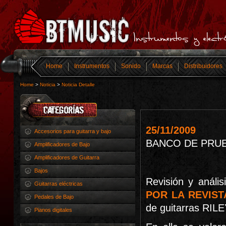
Home
Instrumentos
Sonido
Marcas
Distribuidores
Home
>
Noticia
>
Noticia Detalle
25/11/2009
Accesorios para guitarra y bajo
BANCO DE PRUE
Amplificadores de Bajo
Amplificadores de Guitarra
Bajos
Revisión y anális
Guitarras eléctricas
POR LA REVIST
Pedales de Bajo
de guitarras RILE
Pianos digitales